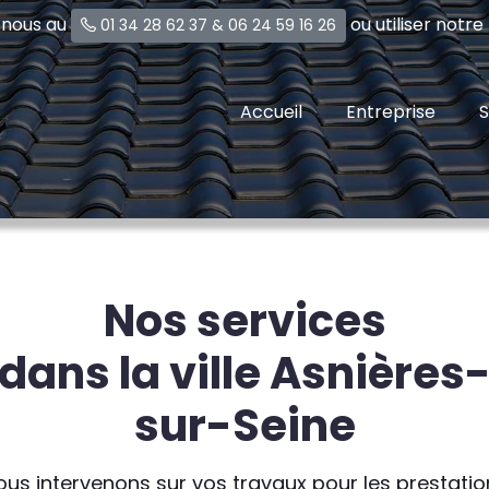
-nous au
ou utiliser notr
01 34 28 62 37
&
06 24 59 16 26
Accueil
Entreprise
S
Nos services
dans la ville Asnières
sur-Seine
ous intervenons sur vos travaux pour les prestatio