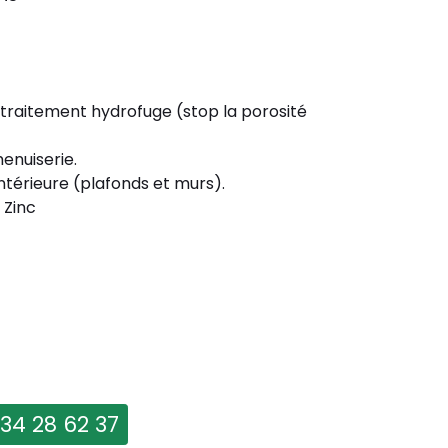
 traitement hydrofuge (stop la porosité
enuiserie.
ntérieure (plafonds et murs).
 Zinc
 34 28 62 37