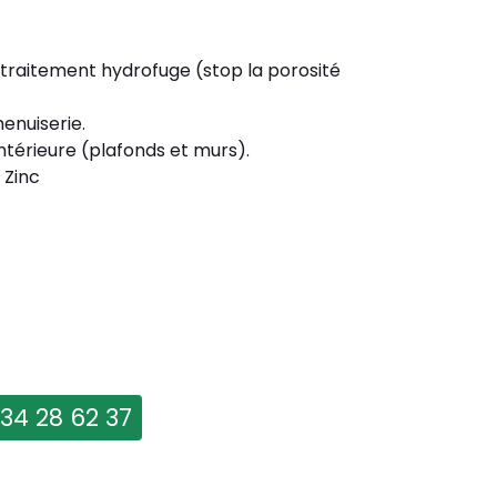
 traitement hydrofuge (stop la porosité
enuiserie.
ntérieure (plafonds et murs).
 Zinc
 34 28 62 37