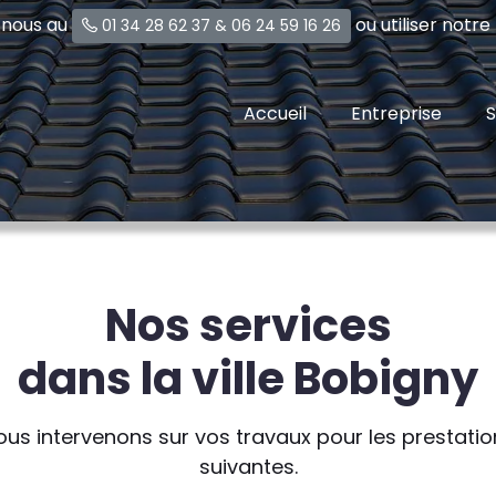
-nous au
ou utiliser notr
01 34 28 62 37
&
06 24 59 16 26
Accueil
Entreprise
S
Nos services
dans la ville Bobigny
ous intervenons sur vos travaux pour les prestatio
suivantes.