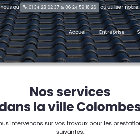
-nous au
ou utiliser notr
01 34 28 62 37
&
06 24 59 16 26
Accueil
Entreprise
S
Nos services
dans la ville Colombe
ous intervenons sur vos travaux pour les prestatio
suivantes.