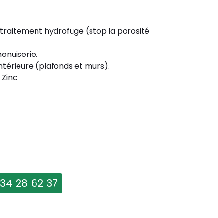
 traitement hydrofuge (stop la porosité
enuiserie.
ntérieure (plafonds et murs).
 Zinc
 34 28 62 37