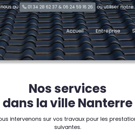
-nous au
ou utiliser notr
01 34 28 62 37
&
06 24 59 16 26
Accueil
Entreprise
S
Nos services
dans la ville Nanterre
ous intervenons sur vos travaux pour les prestatio
suivantes.