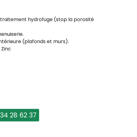
 traitement hydrofuge (stop la porosité
enuiserie.
ntérieure (plafonds et murs).
 Zinc
 34 28 62 37