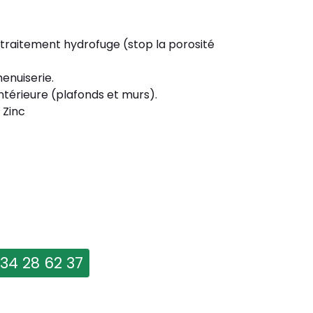
 traitement hydrofuge (stop la porosité
enuiserie.
ntérieure (plafonds et murs).
 Zinc
 34 28 62 37