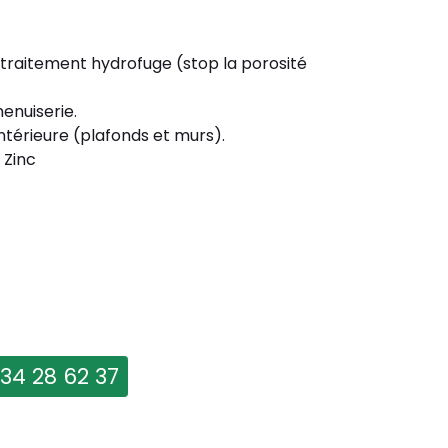
 traitement hydrofuge (stop la porosité
enuiserie.
ntérieure (plafonds et murs).
 Zinc
 34 28 62 37