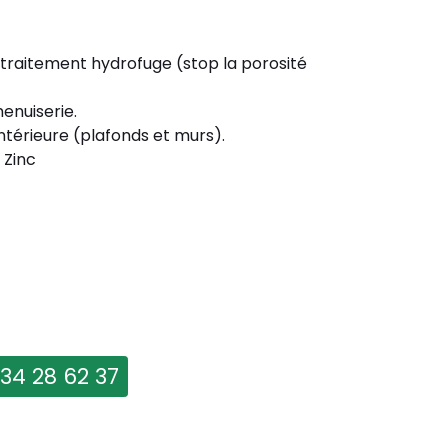
 traitement hydrofuge (stop la porosité
enuiserie.
ntérieure (plafonds et murs).
 Zinc
 34 28 62 37