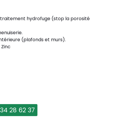
 traitement hydrofuge (stop la porosité
enuiserie.
ntérieure (plafonds et murs).
 Zinc
 34 28 62 37