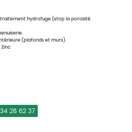
 traitement hydrofuge (stop la porosité
enuiserie.
ntérieure (plafonds et murs).
 Zinc
 34 28 62 37