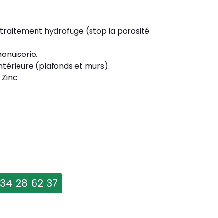
 traitement hydrofuge (stop la porosité
enuiserie.
ntérieure (plafonds et murs).
 Zinc
 34 28 62 37