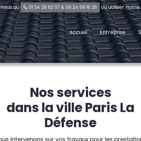
-nous au
ou utiliser notr
01 34 28 62 37
&
06 24 59 16 26
Accueil
Entreprise
S
Nos services
dans la ville Paris La
Défense
ous intervenons sur vos travaux pour les prestatio