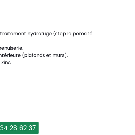
 traitement hydrofuge (stop la porosité
enuiserie.
ntérieure (plafonds et murs).
 Zinc
 34 28 62 37