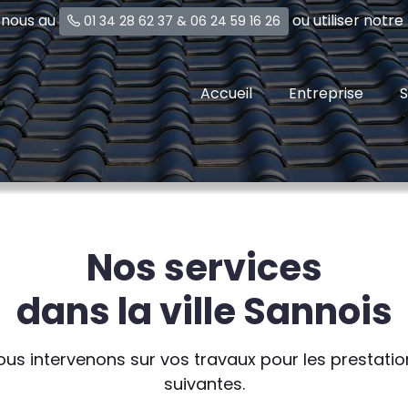
-nous au
ou utiliser notr
01 34 28 62 37
&
06 24 59 16 26
Accueil
Entreprise
S
Nos services
dans la ville Sannois
ous intervenons sur vos travaux pour les prestatio
suivantes.