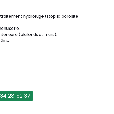
 traitement hydrofuge (stop la porosité
enuiserie.
ntérieure (plafonds et murs).
 Zinc
 34 28 62 37